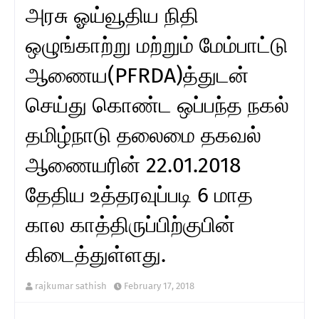
அரசு ஓய்வூதிய நிதி
ஒழுங்காற்று மற்றும் மேம்பாட்டு
ஆணைய(PFRDA)த்துடன்
செய்து கொண்ட ஒப்பந்த நகல்
தமிழ்நாடு தலைமை தகவல்
ஆணையரின் 22.01.2018
தேதிய உத்தரவுப்படி 6 மாத
கால காத்திருப்பிற்குபின்
கிடைத்துள்ளது.
rajkumar sathish
February 17, 2018