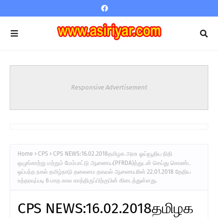
Responsive Advertisement
Home
CPS
CPS NEWS:16.02.2018தமிழக அரசு ஓய்வூதிய நிதி
ஒழுங்காற்று மற்றும் மேம்பாட்டு ஆணைய(PFRDA)த்துடன் செய்து கொண்ட
ஒப்பந்த நகல் தமிழ்நாடு தலைமை தகவல் ஆணையரின் 22.01.2018 தேதிய
உத்தரவுப்படி 6 மாத கால காத்திருப்பிற்குபின் கிடைத்துள்ளது.
CPS NEWS:16.02.2018தமிழக