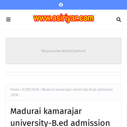
Responsive Advertisement
Home
D.TED/B.ED
Madurai kamarajar university-B.ed admission
-2018
Madurai kamarajar
university-B.ed admission