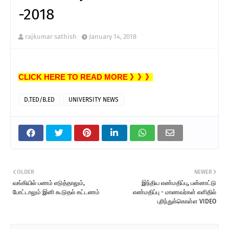
-2018
rajkumar sathish
January 14, 2018
CLICK HERE TO READ MORE 》》》
D.TED/B.ED
UNIVERSITY NEWS
OLDER
NEWER
வங்கியில் பணம் எடுத்தாலும்,
இந்திய எண்மதிப்பு, பன்னாட்டு
போட்டாலும் இனி கூடுதல் கட்டணம்
எண்மதிப்பு - மாணவர்கள் எளிதில்
புரிந்துக்கொள்ள VIDEO