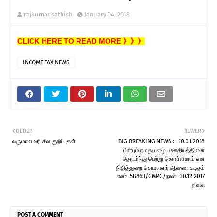
rajkumar sathish
January 04, 2018
CLICK HERE TO READ MORE 》》》
INCOME TAX NEWS
OLDER
NEWER
வருமானவரி சில குறிப்புகள்
BIG BREAKING NEWS :- 10.01.2018
பின்பும் நமது பழைய ஊதியத்தினை
தொடர்ந்து பெற்று கொள்ளலாம் என
நிதித்துறை செயலாளர் ஆணை கடிதம்
எண்-58863/CMPC/நாள் -30.12.2017
நகல்!
POST A COMMENT