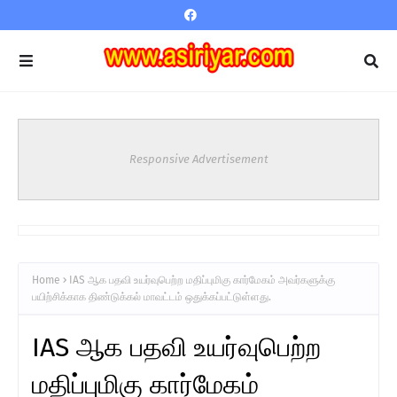
Responsive Advertisement
Home
IAS ஆக பதவி உயர்வுபெற்ற மதிப்புமிகு கார்மேகம் அவர்களுக்கு
பயிற்சிக்காக திண்டுக்கல் மாவட்டம் ஒதுக்கப்பட்டுள்ளது.
IAS ஆக பதவி உயர்வுபெற்ற
மதிப்புமிகு கார்மேகம்