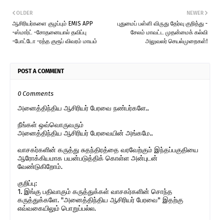
OLDER
NEWER
ஆசிரியர்களை குழப்பும் EMIS APP
புதுமைப் பள்ளி விருது தேர்வு குறித்து -
-ஸ்மார்ட் -சோதனையால் தவிப்பு
சேலம் மாவட்ட முதன்மைக் கல்வி
-போட்டோ -ரத்த குரூப் விவரம் மாயம்
அலுவலர் செயல்முறைகள்!
POST A COMMENT
0 Comments
அனைத்திந்திய ஆசிரியர் பேரவை நண்பர்களே..
நீங்கள் ஒவ்வொருவரும்
அனைத்திந்திய ஆசிரியர் பேரவையின் அங்கமே..
வாசகர்களின் கருத்து சுதந்திரத்தை வரவேற்கும் இந்தப்பகுதியை
ஆரோக்கியமாக பயன்படுத்திக் கொள்ள அன்புடன்
வேண்டுகிறோம்.
குறிப்பு:
1. இங்கு பதிவாகும் கருத்துக்கள் வாசகர்களின் சொந்த
கருத்துக்களே. "அனைத்திந்திய ஆசிரியர் பேரவை" இதற்கு
எவ்வகையிலும் பொறுப்பல்ல.