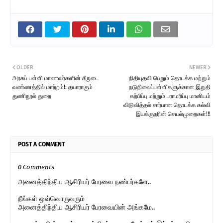
OLDER
NEWER
அரசுப் பள்ளி மாணவர்களின் சீருடை
நிதியுதவி பெறும் தொடக்க மற்றும்
வண்ணத்தில் மாற்றம்!: தயாராகும்
நடுநிலைப்பள்ளிகளுக்கான இறுதி
துணிநூல் துறை
கற்பிப்பு மற்றும் பராமரிப்பு மானியம்
விடுவித்தல் சார்பான தொடக்க கல்வி
இயக்குநரின் செயல்முறைகள்!!!
POST A COMMENT
0 Comments
அனைத்திந்திய ஆசிரியர் பேரவை நண்பர்களே..
நீங்கள் ஒவ்வொருவரும்
அனைத்திந்திய ஆசிரியர் பேரவையின் அங்கமே..