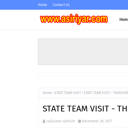
Home
Contact Us
Hom
Home
STATE TEAM VISIT
STATE TEAM VISIT - THIRUV
STATE TEAM VISIT - 
rajkumar sathish
December 26, 2017