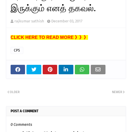
இருக்கும் எனத் தகவல்.
rajkumar sathish
December 03, 2017
CLICK HERE TO READ MORE 》》》
CPS
OLDER
NEWER
POST A COMMENT
0 Comments