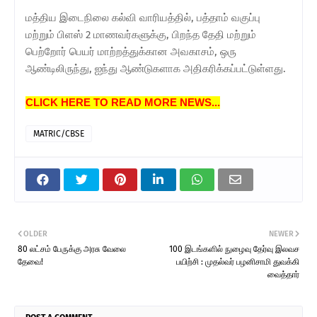
மத்திய இடைநிலை கல்வி வாரியத்தில், பத்தாம் வகுப்பு
மற்றும் பிளஸ் 2 மாணவர்களுக்கு, பிறந்த தேதி மற்றும்
பெற்றோர் பெயர் மாற்றத்துக்கான அவகாசம், ஒரு
ஆண்டிலிருந்து, ஐந்து ஆண்டுகளாக அதிகரிக்கப்பட்டுள்ளது.
CLICK HERE TO READ MORE NEWS...
MATRIC/CBSE
OLDER
NEWER
80 லட்சம் பேருக்கு அரசு வேலை
100 இடங்களில் நுழைவு தேர்வு இலவச
தேவை!
பயிற்சி : முதல்வர் பழனிசாமி துவக்கி
வைத்தார்