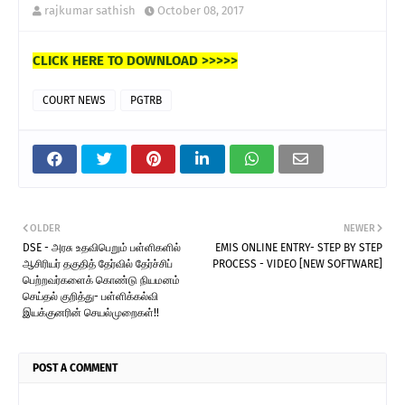
rajkumar sathish
October 08, 2017
CLICK HERE TO DOWNLOAD >>>>>
COURT NEWS
PGTRB
OLDER
NEWER
DSE - அரசு உதவிபெறும் பள்ளிகளில்
EMIS ONLINE ENTRY- STEP BY STEP
ஆசிரியர் தகுதித் தேர்வில் தேர்ச்சிப்
PROCESS - VIDEO [NEW SOFTWARE]
பெற்றவர்களைக் கொண்டு நியமனம்
செய்தல் குறித்து- பள்ளிக்கல்வி
இயக்குனரின் செயல்முறைகள்!!
POST A COMMENT