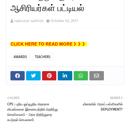
ஆசிரியர்கள் பட்டியல்
rajkumar sathish
October 02, 2017
CLICK HERE TO READ MORE 》》》
AWARDS
TEACHERS
OLDER
NEWER
CPS : புதிய ஓய்வூதிய தொகை
விரைவில் அரசுப் பள்ளிகளில்
விபரங்களை இணையத்தில் தெரிந்து
DEPLOYMENT?
கொள்ளலாம் - அரசு நிதித்துறை
கூடுதல் செயலாளர்