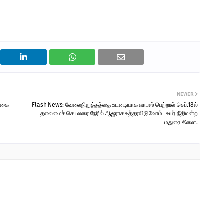
NEWER
க்கை
Flash News: ​வேலைநிறுத்தத்தை உடனடியாக வாபஸ் பெற்றால் செப்.18ல்
தலைமைச் செயலரை நேரில் ஆஜராக உத்தரவிடுவோம்- உயர் நீதிமன்ற
மதுரை கிளை.​