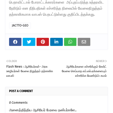
பெறாவிட்டால் போராட்டக்காரர்களை அப்புறப்படுத்த உத்தரவிட
நேரிடும் என நீதிபதிகள் எச்சரித்த நிலையில் வேலைநிறுத்தம்
தற்காலிகமாக வாபஸ் பெறபட்டுள்ளது குறிப்பிடத்தக்கது.
JACTTO-GEO
OLDER
NEWER
Flash News : ஆசிரியர்கள்- அரசு
ஆசிரியர்களை எச்சரிக்கும் கோர்ட்
ஊழியர்கள் வேலை நிறுத்தம் தற்காலிக
வேலை செய்யாத எம்.எல்.ஏக்களையும்
வாபஸ்
எச்சரிக்க வேண்டும்: கமல்
POST A COMMENT
0 Comments
அனைத்திந்திய ஆசிரியர் பேரவை நண்பர்களே..