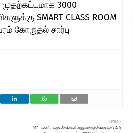
ல் முதற்கட்டமாக 3000
ளிகளுக்கு SMART CLASS ROOM
ரம் கோருதல் சார்பு
NEWER
DEE - மாவட்ட தொடக்கக்கல்வி அலுவலர்களுக்கான செப்டம்பர்