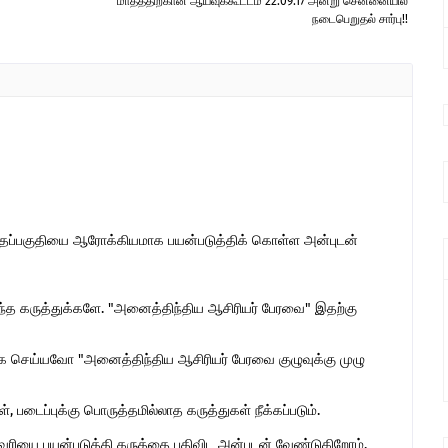
மாதத்திற்கான ஆய்வுக்கூட்டம் 22.09.17 அன்று சென்னையில்
நடைபெறுதல் சார்பு!!
இந்தப்பகுதியை ஆரோக்கியமாக பயன்படுத்திக் கொள்ள அன்புடன்
ொந்த கருத்துக்களே. "அனைத்திந்திய ஆசிரியர் பேரவை" இதற்கு
 செய்யவோ "அனைத்திந்திய ஆசிரியர் பேரவை குழுவுக்கு முழு
 படைப்புக்கு பொருத்தமில்லாத கருத்துகள் நீக்கப்படும்.
ுகவரியை பயன்படுத்தி கருத்தை பதிவிட அன்புடன் வேண்டுகிறோம்.