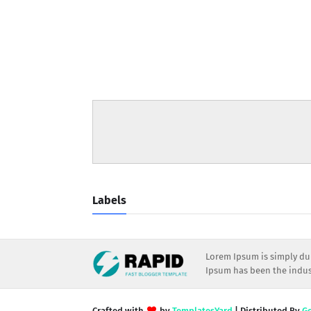
Labels
Lorem Ipsum is simply dum
Ipsum has been the indust
Crafted with
by
TemplatesYard
| Distributed By
G