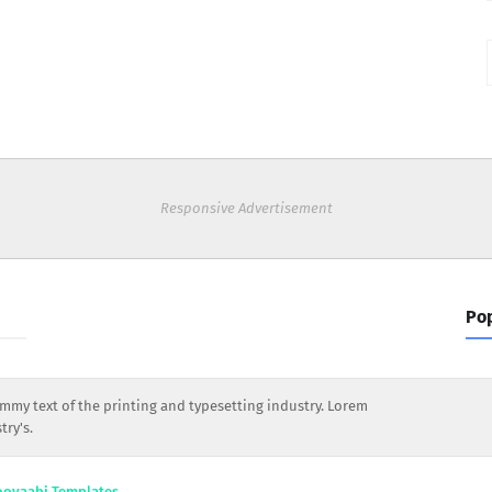
Responsive Advertisement
Pop
my text of the printing and typesetting industry. Lorem
ry's.
ooyaabi Templates