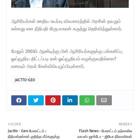
ஆசிரியர்கள் ஊதிய உயர்வு விவகாரத்தில் அரசின் தவறும்
உள்ளது என நீதிபதி கிருபாகரன் கருத்து தெரிவித்துள்ளார்.
மேலும் 2003ம் ஆண்டிற்கு பின் ஆசிரியர்களுக்கு பங்களிப்பு
ஓய்வூதிய திட்டப்படி ஏன் ஓய்வூதியம் வழங்குவதில்லை?
எனவும் அவர் கேள்வியெழுப்பியுள்ளார்.
JACTTO-GEO
OLDER
NEWER
Jactto - Geo போராட்டம் :
Flash News : போராட்டம் தற்காலிக
நீதிமன்றங்கள் குறித்த மீம்களுக்கு
வாபஸ்: ஜாக்டோ - ஜியோ நிர்வாகிகள்