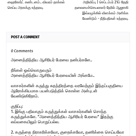
ஹைகோர்ட் கண்டனம்.. விவரம் தாக்கல்
அறிவிப்பு | செப்டம்பர் 21ம் தேதி
செய்ய அரசுக்கு உத்தரவு.
தலைமைச்செயலாளர் நேரில் ஆஜராகி
இவ்வழக்கில் விளக்கம் அளிக்க
வேண்டும் - நீதிபதிகள் உத்தரவு.
POST A COMMENT
0 Comments
அனைத்திந்திய ஆசிரியர் பேரவை நண்பர்களே..
நீங்கள் ஒவ்வொருவரும்
அனைத்திந்திய ஆசிரியர் பேரவையின் அங்கமே..
வாசகர்களின் கருத்து சுதந்திரத்தை வரவேற்கும் இந்தப்பகுதியை
ஆரோக்கியமாக பயன்படுத்திக் கொள்ள அன்புடன்
வேண்டுகிறோம்.
குறிப்பு:
1. இங்கு பதிவாகும் கருத்துக்கள் வாசகர்களின் சொந்த
கருத்துக்களே. "அனைத்திந்திய ஆசிரியர் பேரவை" இதற்கு
எவ்வகையிலும் பொறுப்பல்ல.
2. கருத்தை நிராகரிக்கவோ, குறைக்கவோ, தணிக்கை செய்யவோ