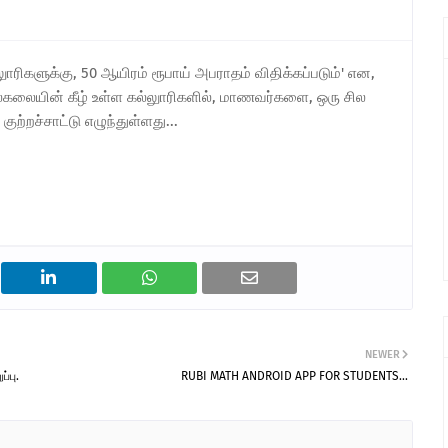
ாரிகளுக்கு, 50 ஆயிரம் ரூபாய் அபராதம் விதிக்கப்படும்' என,
கலையின் கீழ் உள்ள கல்லுாரிகளில், மாணவர்களை, ஒரு சில
ுற்றச்சாட்டு எழுந்துள்ளது...
NEWER
்பு.
RUBI MATH ANDROID APP FOR STUDENTS...