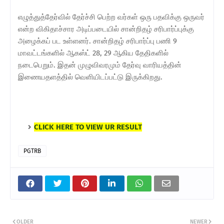
எழுத்துத்தேர்வில் தேர்ச்சி பெற்ற வர்கள் ஒரு பதவிக்கு ஒருவர்
என்ற விகிதாச்சார அடிப்படையில் சான்றிதழ் சரிபார்ப்புக்கு
அழைக்கப் பட உள்ளனர். சான்றிதழ் சரிபார்ப்பு பணி 9
மாவட்டங்களில் ஆகஸ்ட் 28, 29 ஆகிய தேதிகளில்
நடைபெறும். இதன் முழுவிவரமும் தேர்வு வாரியத்தின்
இணையதளத்தில் வெளியிடப்பட்டு இருக்கிறது.
CLICK HERE TO VIEW UR RESULT
PGTRB
OLDER
NEWER