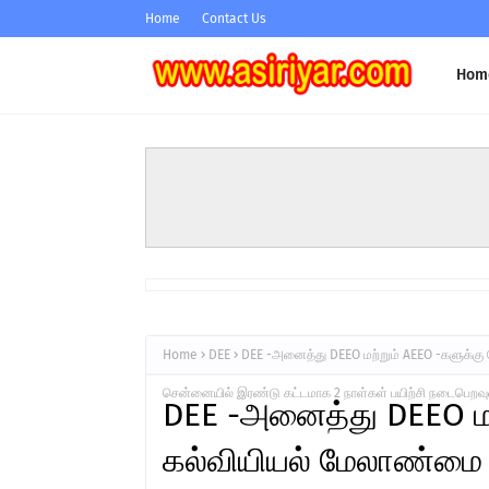
Home
Contact Us
Hom
Home
DEE
DEE -அனைத்து DEEO மற்றும் AEEO -களுக்கு 
சென்னையில் இரண்டு கட்டமாக 2 நாள்கள் பயிற்சி நடைபெறவ
DEE -அனைத்து DEEO மற
கல்வியியல் மேலாண்மை த