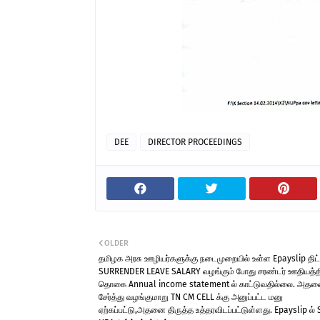
DEE
DIRECTOR PROCEEDINGS
OLDER
தமிழக அரசு ஊழியர்களுக்கு நடைமுறையில் உள்ள Epayslip திட்ட
SURRENDER LEAVE SALARY வழங்கும் போது சரண்டர் ஊதியத்த
தொகை Annual income statement ல் காட்டுவதில்லை. அத
சேர்த்து வழங்குமாறு TN CM CELL க்கு அனுப்பட்ட மனு
ஏற்கப்பட்டு,அதனை திருத்த உத்தரவிடப்பட்டுள்ளது. Epayslip ல்