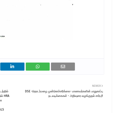
NEWER
த்தில்
DSE -தொடர்மழை முன்னெச்சரிக்கை- மாணவர்களின் பாதுகாப்பு
ில் HRA
நடவடிக்கைகள் - அறிவுரை வழங்குதல் சார்பு!!
னை
 SLS