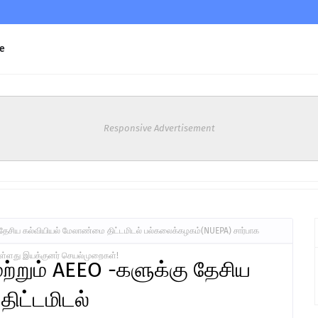
e
Responsive Advertisement
தேசிய கல்வியியல் மேலாண்மை திட்டமிடல் பல்கலைக்கழகம்(NUEPA) சார்பாக
ுள்ளது இயக்குனர் செயல்முறைகள்!
்றும் AEEO -களுக்கு தேசிய
ிட்டமிடல்