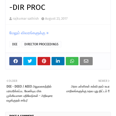
-DIR PROC
rajkumar sathish
August 23, 2017
மேலும் விவரங்களுக்கு »
DEE
DIRECTOR PROCEEDINGS
OLDER
NEWER
DEE - DEEO / AEEO அலுவலகத்தில்
அரசு பள்ளிகள் கல்வி தரம் உயர
பராமரிக்கப்பட வேண்டிய மிக
மாநிலங்களுக்கு உதவ புது திட்டம் !!
முக்கியமான பதிவேடுகள் - அறிவுரை
வழங்குதல் சார்பு!