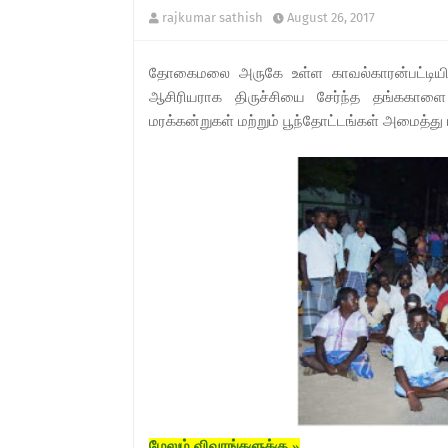
rajkumar sathish
August 26, 2017
தோகைமலை அருகே உள்ள காவல்காரன்பட்டியில்
ஆசிரியராக திருச்சியை சேர்ந்த தங்ககாளை
மரக்கன்றுகள் மற்றும் பூந்தோட்டங்கள் அமைத்து ப
மேலும் விவரங்களுக்கு »