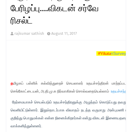
பேரிழப்பு....விகடன் சர்வே
ரிசல்ட்
rajkumar sathish
August 11, 2017
nSurveyRes
#Vikata
த
மிழகப் பள்ளிக் கல்வித்துறைச் செயலாளர் உதயச்சந்திரன் மாற்றப்படப
செங்கோட்டையன், அ.தி.மு.க நிர்வாகிகள் சொல்வதையெல்லாம்
உதயச்சந்திர
நேர்மையாகச் செயல்படும் உதயச்சந்திரனுக்கு அழுத்தம் கொடுப்பது தவறு என
வெளியிட்டுள்ளார். இதுதொடர்பாக விவாதம் நடத்த வருமாறு அன்புமணி ராமத
குறித்து பொதுமக்கள் என்ன நினைக்கிறார்கள் என்று விகடன் இணையதளத்தில் ச
வாக்களித்துள்ளனர்.