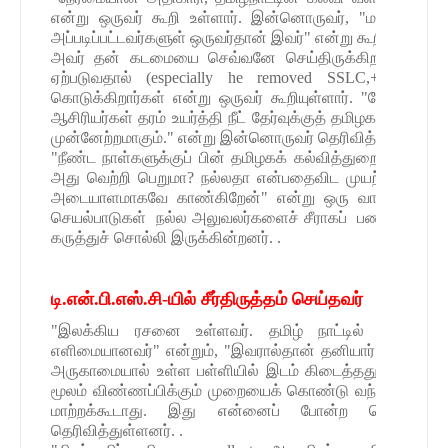
என்று ஒருவர் கூறி உள்ளார். இன்னொருவர், "மாற்றங்கள்
அப்படிப்பட்டவர்களுள் ஒருவர்தான் இவர்" என்று கூறியுள்ளார்.
அவர் தன் கடமையை செவ்வனே செய்திருக்கிறார். இவரால்
ஏற்படுவதால் (especially he removed SSLC,+2 ranki
கொடுக்கிறார்கள் என்று ஒருவர் கூறியுள்ளார். "நேர்மையான
ஆசிரியர்கள் தரம் உயர்த்தி நீட் தேர்வுக்குத் தமிழக மாணவர
முன்னேற்றமாகும்." என்று இன்னொருவர் தெரிவித்துள்ளார்.
"நீண்ட நாள்களுக்குப் பின் தமிழகக் கல்வித்துறையில் சில
அது வெற்றி பெறுமா? நல்லதா என்பதைவிட முயற்சியாவது 
அடையாளமாகவே காண்கிறேன்" என்று ஒரு வாசகர் சொல்ல
செயல்பாடுகள் நல்ல அலுவலர்களைச் சீராகப் பணிபுரிய விட
கருத்துச் சொல்லி இருக்கின்றனர். .
டி.என்.பி.எஸ்.சி-யில் சீர்திருத்தம் செய்தவர்
"இலக்கிய ரசனை உள்ளவர். தமிழ் நாட்டில் படித்தத
எளிமையானவர்" என்றும், "இவரால்தான் தனியார் பள்ளியில் 2
அருகாமையால் உள்ள பள்ளியில் இடம் கிடைத்தது. அதற்கு 
மூலம் விண்ணப்பிக்கும் முறையைக் கொண்டு வந்தார். இ
மாற்றக்கூடாது. இது என்னைப் போன்ற பெற்றோர்களின
தெரிவித்துள்ளனர். .