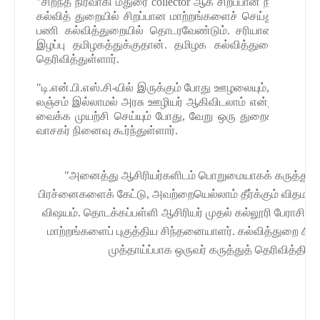
"சிறந்த நிர்வாகி மதுரை collector ஆக சிறப்பான நிர்வாகத்
கல்வித் துறையில் சிறப்பான மாற்றங்களைச் செய்து சிறந்த 
பணி கல்வித்துறையில் தொடரவேண்டும். சரியான நபரிடம்
இழப்பு தமிழகத்துக்குதான். தமிழக கல்வித்துறைக்கே பெ
தெரிவித்துள்ளார்.
"டி.என்.பி.எஸ்.சி-யில் இருக்கும் போது ஊழலையும், ஊழல் செ
லஞ்சம் இல்லாமல் அரசு ஊழியர் ஆகிவிடலாம் என்று வழி 
வைக்க முயற்சி செய்யும் போது, வேறு ஒரு துறைக்குத் தூக
வாசகர் நினைவு கூர்ந்துள்ளார்.
"அனைத்து ஆசிரியர்களிடம் பொறுமையாகக் கருத்துகளை
பிரச்னைகளைக் கேட்டு, அவற்றையெல்லாம் தீர்க்கும் விதம
விஷயம். தொடக்கப்பள்ளி ஆசிரியர் முதல் கல்லூரி பேராசிரி
மாற்றங்களைப் புகுத்திய சிந்தனையாளர். கல்வித்துறை சி
முத்தாய்ப்பாக ஒருவர் கருத்துத் தெரிவித்திருந்