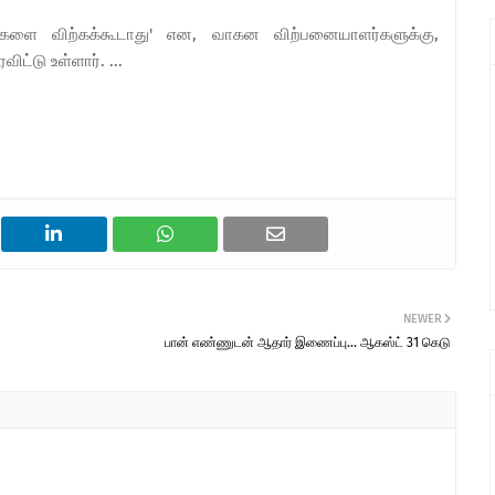
களை விற்கக்கூடாது' என, வாகன விற்பனையாளர்களுக்கு,
ிட்டு உள்ளார். ...
NEWER
பான் எண்ணுடன் ஆதார் இணைப்பு... ஆகஸ்ட் 31 கெடு