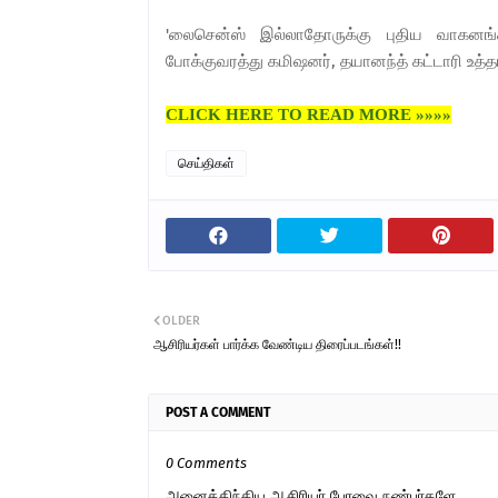
'லைசென்ஸ் இல்லாதோருக்கு புதிய வாகனங்
போக்குவரத்து கமிஷனர், தயானந்த் கட்டாரி உத்தரவ
CLICK HERE TO READ MORE »»»»
செய்திகள்
OLDER
ஆசிரியர்கள் பார்க்க வேண்டிய திரைப்படங்கள்!!
POST A COMMENT
0 Comments
அனைத்திந்திய ஆசிரியர் பேரவை நண்பர்களே..