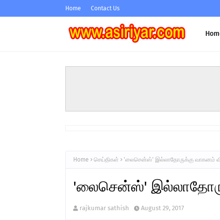
Home
Contact Us
Hom
Home
செய்திகள்
'லைசென்ஸ்' இல்லாதோருக்கு வாகனம் வ
'லைசென்ஸ்' இல்லாதோர
rajkumar sathish
August 29, 2017