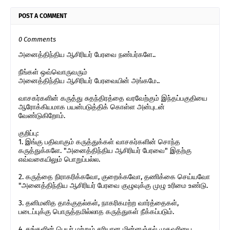
POST A COMMENT
0 Comments
அனைத்திந்திய ஆசிரியர் பேரவை நண்பர்களே..
நீங்கள் ஒவ்வொருவரும்
அனைத்திந்திய ஆசிரியர் பேரவையின் அங்கமே..
வாசகர்களின் கருத்து சுதந்திரத்தை வரவேற்கும் இந்தப்பகுதியை
ஆரோக்கியமாக பயன்படுத்திக் கொள்ள அன்புடன்
வேண்டுகிறோம்.
குறிப்பு:
1. இங்கு பதிவாகும் கருத்துக்கள் வாசகர்களின் சொந்த
கருத்துக்களே. "அனைத்திந்திய ஆசிரியர் பேரவை" இதற்கு
எவ்வகையிலும் பொறுப்பல்ல.
2. கருத்தை நிராகரிக்கவோ, குறைக்கவோ, தணிக்கை செய்யவோ
"அனைத்திந்திய ஆசிரியர் பேரவை குழுவுக்கு முழு உரிமை உண்டு.
3. தனிமனித தாக்குதல்கள், நாகரிகமற்ற வார்த்தைகள்,
படைப்புக்கு பொருத்தமில்லாத கருத்துகள் நீக்கப்படும்.
4. தங்களின் பெயர் மற்றும் சரியான மின்னஞ்சல் முகவரியை