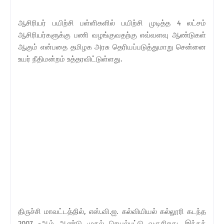
ஆசிரியர் பயிற்சி பள்ளிகளில் பயிற்சி முடித்த 4 லட்சம்
ஆசிரியர்களுக்கு பணி வழங்குவதற்கு எவ்வளவு ஆண்டுகள்
ஆகும் என்பதை தமிழக அரசு தெரியப்படுத்துமாறு சென்னை
உயர் நீதிமன்றம் உத்தரவிட்டுள்ளது.
திருச்சி மாவட்டத்தில், எஸ்.வி.ஐ. கல்வியியல் கல்லூரி கடந்த
2007 -ஆம் ஆண்டு முதல் செயல்பட்டு வருகிறது. இந்தக்