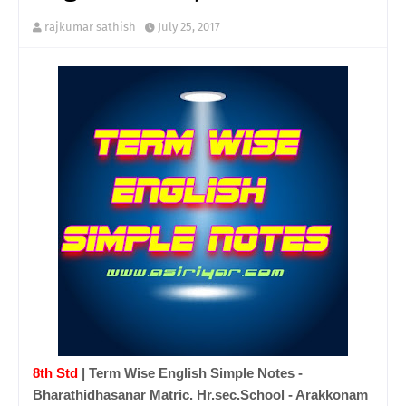
rajkumar sathish
July 25, 2017
8th Std
| Term Wise English Simple Notes -
Bharathidhasanar Matric. Hr.sec.School - Arakkonam