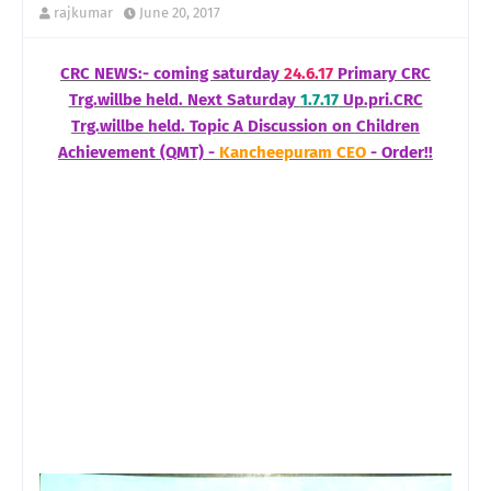
rajkumar
June 20, 2017
CRC NEWS:- coming saturday
24.6.17
Primary CRC
Trg.willbe held. Next Saturday
1.7.17
Up.pri.CRC
Trg.willbe held. Topic A Discussion on Children
Achievement (QMT) -
Kancheepuram CEO
- Order!!