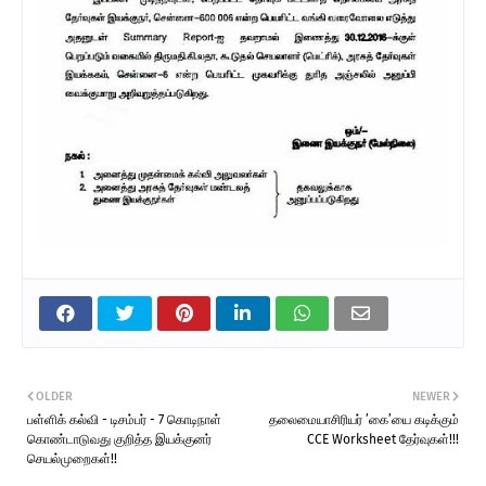
OLDER
NEWER
பள்ளிக் கல்வி - டிசம்பர் - 7 கொடிநாள்
தலைமையாசிரியர் ’கை’யை கடிக்கும்
கொண்டாடுவது குறித்த இயக்குனர்
CCE Worksheet தேர்வுகள்!!!
செயல்முறைகள்!!