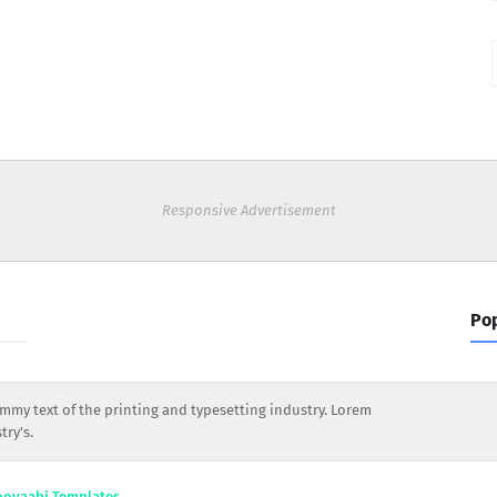
Responsive Advertisement
Pop
my text of the printing and typesetting industry. Lorem
ry's.
ooyaabi Templates