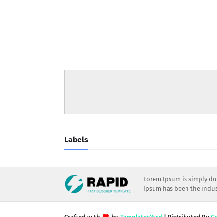
Labels
Lorem Ipsum is simply dum
Ipsum has been the indust
Crafted with
by
TemplatesYard
| Distributed By
G