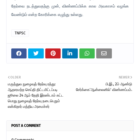
தேர்வை நடத்துவதற்கு முன், விண்ணப்பிக்க கால அவகாசம் வழங்க
வேண்டும் என்ற கோரிக்கை எழுந்து உள்ளது.
TNPSC
OLDER
NEWER
மருத்துவ நுழைவுத் தேர்வு ரத்து:
பி.இ., 2ம் ஆண்டு
ஆதாரமற்ற செய்தி திட்டமிட்டப்படி
சேர்க்கை'ஆன்லைனில்' விண்ணப்பம்.
ஜூலை 24 ஆம் தேதி இரண்டாம் கட்ட
பொது நுழைவுத் தேர்வு நடைபெறும்
என்கிறார் மத்திய அமைச்சர்
POST A COMMENT
0 Comments