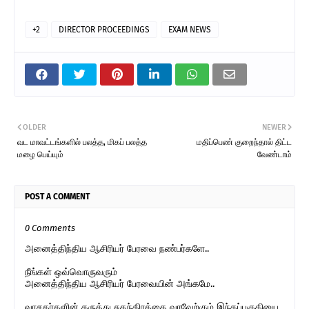
+2
DIRECTOR PROCEEDINGS
EXAM NEWS
OLDER
NEWER
வட மாவட்டங்களில் பலத்த, மிகப் பலத்த
மதிப்பெண் குறைந்தால் திட்ட
மழை பெய்யும்
வேண்டாம்
POST A COMMENT
0 Comments
அனைத்திந்திய ஆசிரியர் பேரவை நண்பர்களே..
நீங்கள் ஒவ்வொருவரும்
அனைத்திந்திய ஆசிரியர் பேரவையின் அங்கமே..
வாசகர்களின் கருத்து சுதந்திரத்தை வரவேற்கும் இந்தப்பகுதியை