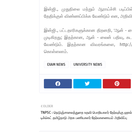
இன்ஜி., முதுநிலை மற்றும் ஆராய்ச்சி படிப்பி
தேதிக்குள் விண்ணப்பிக்க வேண்டும் என, அறிவிக
இன்ஜி., பட்டதாரிகளுக்கான திறனறி, 'ஆன் - லைன்
முடிகிறது; இதற்கான, ஆன் - லைன் பதிவு, கடந்
வேண்டும். இதற்கான விவரங்களை, http://
கொள்ளலாம்.
EXAM NEWS
UNIVERSITY NEWS
OLDER
TNPSC : நெடுஞ்சாலைத்துறை உதவி பொறியாளர் தேர்வுக்கு ஹால்
டிக்கெட் தமிழ்நாடு அரசு பணியாளர் தேர்வாணையம் அறிவிப்பு