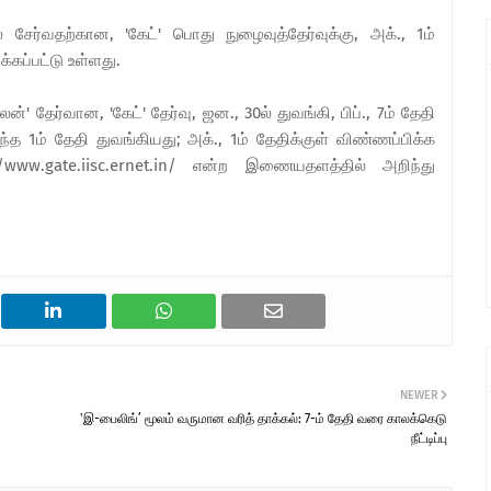
ல் சேர்வதற்கான, 'கேட்' பொது நுழைவுத்தேர்வுக்கு, அக்., 1ம்
்கப்பட்டு உள்ளது.
' தேர்வான, 'கேட்' தேர்வு, ஜன., 30ல் துவங்கி, பிப்., 7ம் தேதி
த 1ம் தேதி துவங்கியது; அக்., 1ம் தேதிக்குள் விண்ணப்பிக்க
www.gate.iisc.ernet.in/ என்ற இணையதளத்தில் அறிந்து
NEWER
‛இ-பைலிங்’ மூலம் வருமான வரித் தாக்கல்: 7-ம் தேதி வரை காலக்கெடு
நீட்டிப்பு