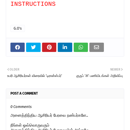
INSTRUCTIONS
G.O's
OLDER
NEWER
உபரி ஆசிரியர்கள் விரைவில் 'டிரான்ஸ்பர்'
குருப் 'சி' பணியிடங்கள் அறிவிப்பு
POST A COMMENT
0 Comments
அனைத்திந்திய ஆசிரியர் பேரவை நண்பர்களே..
நீங்கள் ஒவ்வொருவரும்