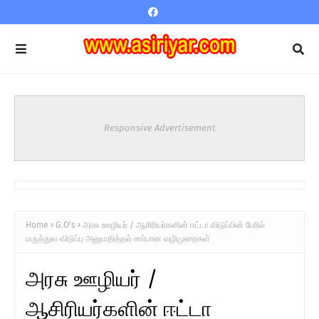
Responsive Advertisement
Home
G.O's
அரசு ஊழியர் / ஆசிரியர்களின் ஈட்டா விடுப்பின் பேரில்
மருத்துவ விடுப்பு அனுமதித்தல் சார்பான வழிமுறைகள்
அரசு ஊழியர் /
ஆசிரியர்களின் ஈட்டா